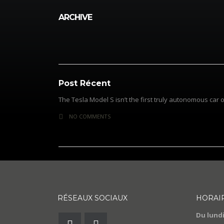
ARCHIVE
Archive
Post Récent
The Tesla Model S isn’t the first truly autonomous car o
NO COMMENTS
RÉSEAUX SOCIAUX
HORAI
Du lundi