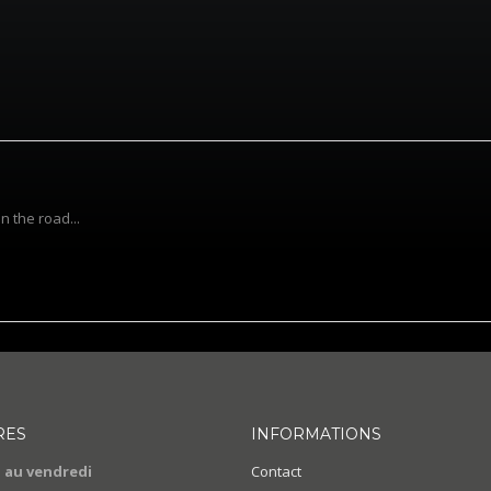
n the road...
RES
INFORMATIONS
 au vendredi
Contact