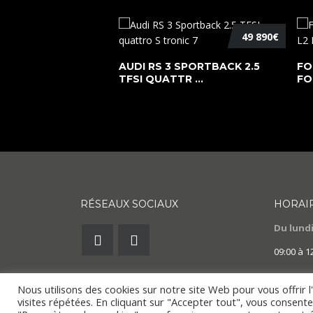
49 890€
AUDI RS 3 SPORTBACK 2.5
FO
TFSI QUATTR ...
FO
RÉSEAUX SOCIAUX
HORAI
Du lundi
09:00 à 1
Nous utilisons des cookies sur notre site Web pour vous offrir 
visites répétées. En cliquant sur "Accepter tout", vous consente
Copyright © 2022. SnapMotion