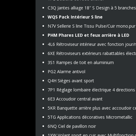
C3Q Jantes alliage 18″ S Design à 5 branches
WQS Pack Intérieur S line
N7V Sellerie S line Tissu Pulse/Cuir mono.pu
PHM Phares LED et feux arrière à LED
4L6 Rétroviseur intérieur avec fonction jour
6XE Rétroviseurs extérieurs rabattables élec
3S1 Rampes de toit en aluminium
PG2 Alarme antivol
Q4H Sièges avant sport
7P1 Réglage lombaire électrique 4 directions 
6E3 Accoudoir central avant
5KR Banquette arrière plus avec accoudoir ce
5TG Applications décoratives Micrometallic
6NQ Ciel de pavillon noir
1XW Volant sport en cuir avec Multifonction 