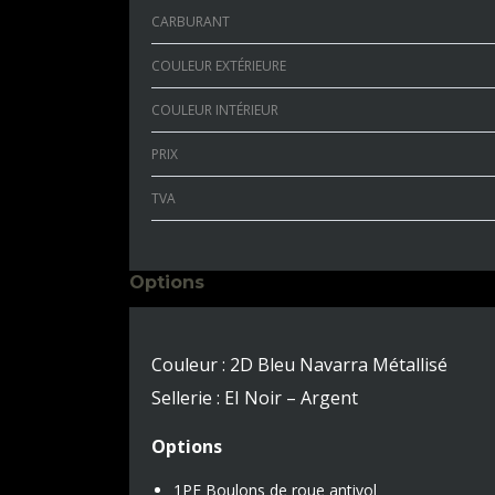
CARBURANT
COULEUR EXTÉRIEURE
COULEUR INTÉRIEUR
PRIX
TVA
Options
Couleur : 2D Bleu Navarra Métallisé
Sellerie : EI Noir – Argent
Options
1PE Boulons de roue antivol