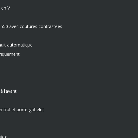
 en V
r 550 avec coutures contrastées
/nuit automatique
triquement
à l’avant
ntral et porte-gobelet
plus