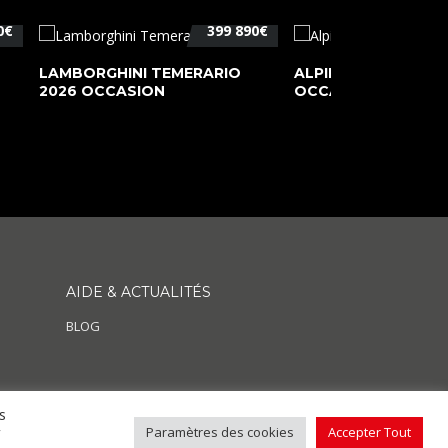
0€
399 890€
LAMBORGHINI TEMERARIO
ALPINE A110 PURE 2
2026 OCCASION
OCCASION
AIDE & ACTUALITÉS
BLOG
s
r
Paramètres des cookies
Accepter Tout