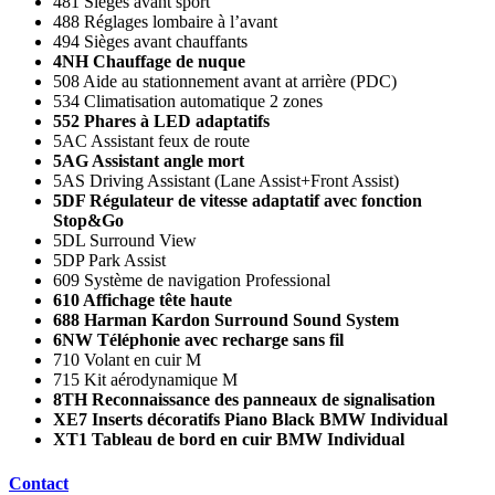
481 Sièges avant sport
488 Réglages lombaire à l’avant
494 Sièges avant chauffants
4NH Chauffage de nuque
508 Aide au stationnement avant at arrière (PDC)
534 Climatisation automatique 2 zones
552 Phares à LED adaptatifs
5AC Assistant feux de route
5AG Assistant angle mort
5AS Driving Assistant (Lane Assist+Front Assist)
5DF Régulateur de vitesse adaptatif avec fonction
Stop&Go
5DL Surround View
5DP Park Assist
609 Système de navigation Professional
610 Affichage tête haute
688 Harman Kardon Surround Sound System
6NW Téléphonie avec recharge sans fil
710 Volant en cuir M
715 Kit aérodynamique M
8TH Reconnaissance des panneaux de signalisation
XE7 Inserts décoratifs Piano Black BMW Individual
XT1 Tableau de bord en cuir BMW Individual
Contact