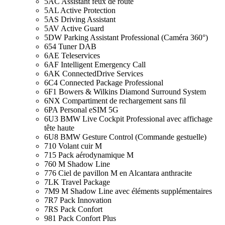
5AC Assistant feux de route
5AL Active Protection
5AS Driving Assistant
5AV Active Guard
5DW Parking Assistant Professional (Caméra 360°)
654 Tuner DAB
6AE Teleservices
6AF Intelligent Emergency Call
6AK ConnectedDrive Services
6C4 Connected Package Professional
6F1 Bowers & Wilkins Diamond Surround System
6NX Compartiment de rechargement sans fil
6PA Personal eSIM 5G
6U3 BMW Live Cockpit Professional avec affichage
tête haute
6U8 BMW Gesture Control (Commande gestuelle)
710 Volant cuir M
715 Pack aérodynamique M
760 M Shadow Line
776 Ciel de pavillon M en Alcantara anthracite
7LK Travel Package
7M9 M Shadow Line avec éléments supplémentaires
7R7 Pack Innovation
7RS Pack Confort
981 Pack Confort Plus