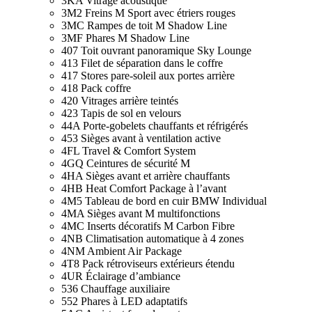
3KA Vitrage acoustique
3M2 Freins M Sport avec étriers rouges
3MC Rampes de toit M Shadow Line
3MF Phares M Shadow Line
407 Toit ouvrant panoramique Sky Lounge
413 Filet de séparation dans le coffre
417 Stores pare-soleil aux portes arrière
418 Pack coffre
420 Vitrages arrière teintés
423 Tapis de sol en velours
44A Porte-gobelets chauffants et réfrigérés
453 Sièges avant à ventilation active
4FL Travel & Comfort System
4GQ Ceintures de sécurité M
4HA Sièges avant et arrière chauffants
4HB Heat Comfort Package à l’avant
4M5 Tableau de bord en cuir BMW Individual
4MA Sièges avant M multifonctions
4MC Inserts décoratifs M Carbon Fibre
4NB Climatisation automatique à 4 zones
4NM Ambient Air Package
4T8 Pack rétroviseurs extérieurs étendu
4UR Éclairage d’ambiance
536 Chauffage auxiliaire
552 Phares à LED adaptatifs