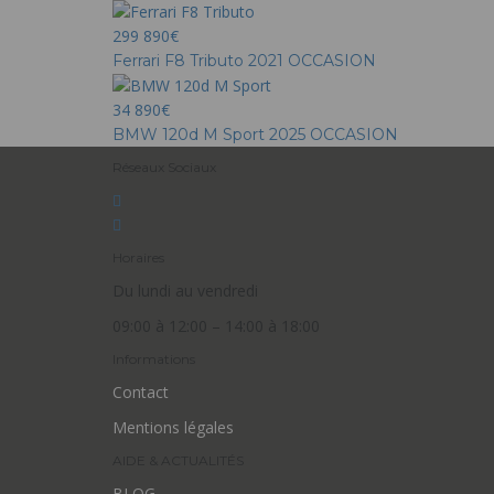
299 890€
Ferrari F8 Tributo 2021 OCCASION
34 890€
BMW 120d M Sport 2025 OCCASION
Réseaux Sociaux
Horaires
Du lundi au vendredi
09:00 à 12:00 – 14:00 à 18:00
Informations
Contact
Mentions légales
AIDE & ACTUALITÉS
BLOG