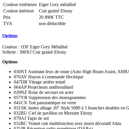
Couleur extérieure
Eiger Grey métallisé
Couleur intérieur
Cuir grainé Ebony
Prix
20 890€ TTC
TVA
non déductible
Options
Couleur : 1DF Eiger Grey Métallisé
Sellerie : 300XJ Cuir grainé Ebony
Options
030NT Assistant feux de route (Auto High Beam Assist, AHB
070AV Hayon à commande électrique
047DB Vitrage arrière teinté
064AP Projecteurs antibrouillard
029NZ Roue de secours en acier
057YB Suppression des monogrammes
041CX Toit panoramique en verre
031SK Jantes alliage 20″ Style 5089 à 5 branches doubles en 
032BU Ciel de pavillon en Morzine Ebony
079AJ Tapis de sol
032BC Volant cuir multifonction avec insert décoratif Atlas
025JB Réception radio numérique (DAB+)