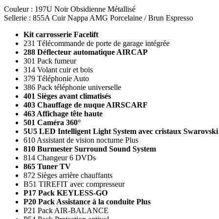
Couleur : 197U Noir Obsidienne Métallisé
Sellerie : 855A Cuir Nappa AMG Porcelaine / Brun Espresso
Kit carrosserie Facelift
231 Télécommande de porte de garage intégrée
288 Déflecteur automatique AIRCAP
301 Pack fumeur
314 Volant cuir et bois
379 Téléphonie Auto
386 Pack téléphonie universelle
401 Sièges avant climatisés
403 Chauffage de nuque AIRSCARF
463 Affichage tête haute
501 Caméra 360°
5U5 LED Intelligent Light System avec cristaux Swarovski
610 Assistant de vision nocturne Plus
810 Burmester Surround Sound System
814 Changeur 6 DVDs
865 Tuner TV
872 Sièges arrière chauffants
B51 TIREFIT avec compresseur
P17 Pack KEYLESS-GO
P20 Pack Assistance à la conduite Plus
P21 Pack AIR-BALANCE