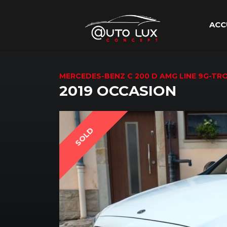
ACC
MERCEDES-BENZ C 200 D AMG LINE 9G-TR
2019 OCCASION
SOLD