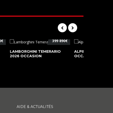
0€
399 890€
LAMBORGHINI TEMERARIO
ALPINE A110 PURE 2
2026 OCCASION
OCCASION
AIDE & ACTUALITÉS