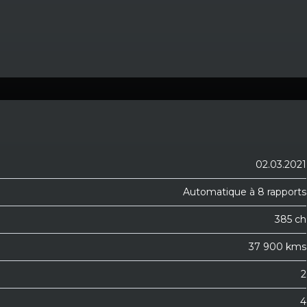
02.03.2021
Automatique à 8 rapports
385 ch
37 900 kms
2
4