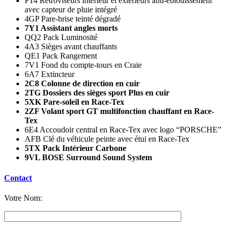
P14 Rétroviseurs intérieur et extérieurs anti-éblouissement
avec capteur de pluie intégré
4GP Pare-brise teinté dégradé
7Y1 Assistant angles morts
QQ2 Pack Luminosité
4A3 Sièges avant chauffants
QE1 Pack Rangement
7V1 Fond du compte-tours en Craie
6A7 Extincteur
2C8 Colonne de direction en cuir
2TG Dossiers des sièges sport Plus en cuir
5XK Pare-soleil en Race-Tex
2ZF Volant sport GT multifonction chauffant en Race-
Tex
6E4 Accoudoir central en Race-Tex avec logo “PORSCHE”
AFB Clé du véhicule peinte avec étui en Race-Tex
5TX Pack Intérieur Carbone
9VL BOSE Surround Sound System
Contact
Votre Nom: