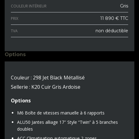
Gris
COULEUR INTÉRIEUR
11 890 € TTC
PRIX
non déductible
TVA
Options
Couleur : 298 Jet Black Métallisé
Sellerie : K20 Cuir Gris Ardoise
Options
M6 Boîte de vitesses manuelle à 6 rapports
ALU50 Jantes alliage 17″ Style “Twin” à 5 branches
doubles
ACC Climatisation automatique 2 zones