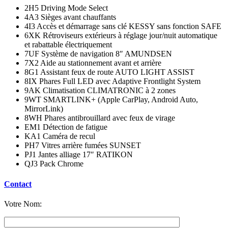
2H5 Driving Mode Select
4A3 Sièges avant chauffants
4I3 Accès et démarrage sans clé KESSY sans fonction SAFE
6XK Rétroviseurs extérieurs à réglage jour/nuit automatique
et rabattable électriquement
7UF Système de navigation 8″ AMUNDSEN
7X2 Aide au stationnement avant et arrière
8G1 Assistant feux de route AUTO LIGHT ASSIST
8IX Phares Full LED avec Adaptive Frontlight System
9AK Climatisation CLIMATRONIC à 2 zones
9WT SMARTLINK+ (Apple CarPlay, Android Auto,
MirrorLink)
8WH Phares antibrouillard avec feux de virage
EM1 Détection de fatigue
KA1 Caméra de recul
PH7 Vitres arrière fumées SUNSET
PJ1 Jantes alliage 17″ RATIKON
QJ3 Pack Chrome
Contact
Votre Nom: