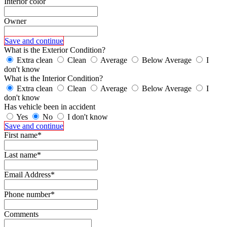
Interior color
Owner
Save and continue
What is the Exterior Condition?
Extra clean
Clean
Average
Below Average
I
don't know
What is the Interior Condition?
Extra clean
Clean
Average
Below Average
I
don't know
Has vehicle been in accident
Yes
No
I don't know
Save and continue
First name*
Last name*
Email Address*
Phone number*
Comments