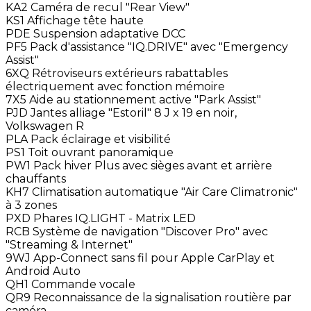
KA2 Caméra de recul "Rear View"
KS1 Affichage tête haute
PDE Suspension adaptative DCC
PF5 Pack d'assistance "IQ.DRIVE" avec "Emergency
Assist"
6XQ Rétroviseurs extérieurs rabattables
électriquement avec fonction mémoire
7X5 Aide au stationnement active "Park Assist"
PJD Jantes alliage "Estoril" 8 J x 19 en noir,
Volkswagen R
PLA Pack éclairage et visibilité
PS1 Toit ouvrant panoramique
PW1 Pack hiver Plus avec sièges avant et arrière
chauffants
KH7 Climatisation automatique "Air Care Climatronic"
à 3 zones
PXD Phares IQ.LIGHT - Matrix LED
RCB Système de navigation "Discover Pro" avec
"Streaming & Internet"
9WJ App-Connect sans fil pour Apple CarPlay et
Android Auto
QH1 Commande vocale
QR9 Reconnaissance de la signalisation routière par
caméra